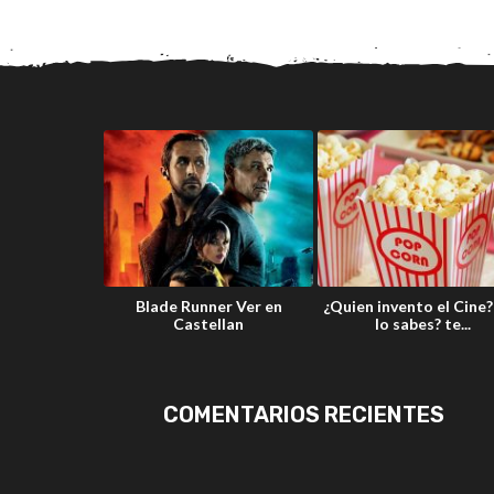
DEPORTES Y
Blade Runner Ver en
¿Quien invento el Cine?
PLETOS
Castellan
lo sabes? te...
COMENTARIOS RECIENTES