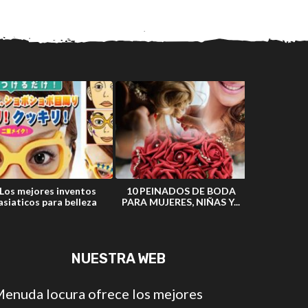
Los mejores inventos
10 PEINADOS DE BODA
10 Muñeca
asiaticos para belleza
PARA MUJERES, NIÑAS Y...
polémicas d
NUESTRA WEB
enuda locura ofrece los mejores