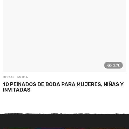
2.7k
BODAS
,
MODA
10 PEINADOS DE BODA PARA MUJERES, NIÑAS Y
INVITADAS