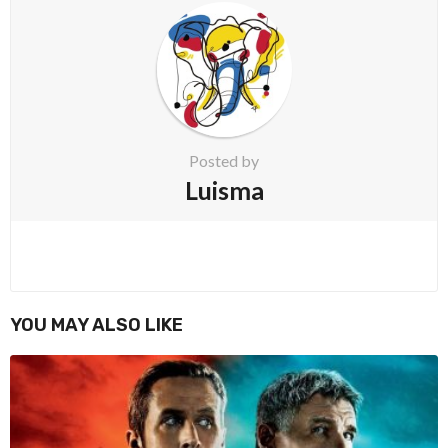
a
t
i
o
n
Posted by
Luisma
YOU MAY ALSO LIKE