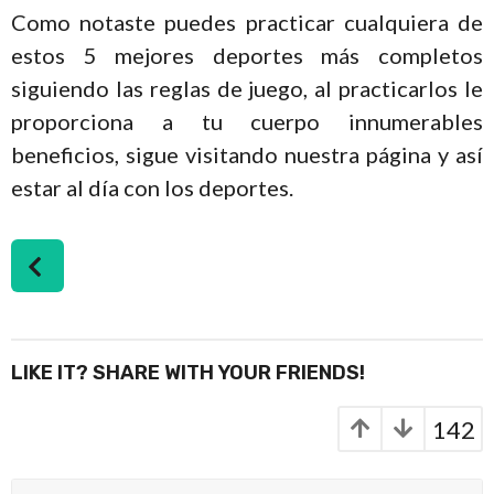
Como notaste puedes practicar cualquiera de
estos 5 mejores deportes más completos
siguiendo las reglas de juego, al practicarlos le
proporciona a tu cuerpo innumerables
beneficios, sigue visitando nuestra página y así
estar al día con los deportes.
P
o
s
t
P
LIKE IT? SHARE WITH YOUR FRIENDS!
a
g
142
i
n