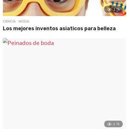
1.7k
CIENCIA
,
MODA
Los mejores inventos asiaticos para belleza
2.7k