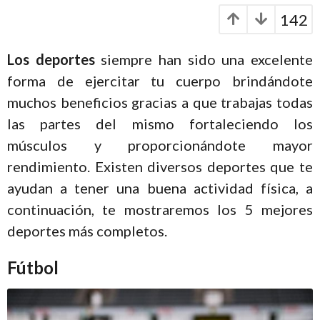
s
o
142
a
9
g
o
a
Los deportes
siempre han sido una excelente
ñ
forma de ejercitar tu cuerpo brindándote
o
muchos beneficios gracias a que trabajas todas
s
las partes del mismo fortaleciendo los
a
músculos y proporcionándote mayor
g
rendimiento. Existen diversos deportes que te
o
ayudan a tener una buena actividad física, a
continuación, te mostraremos los 5 mejores
deportes más completos.
Fútbol